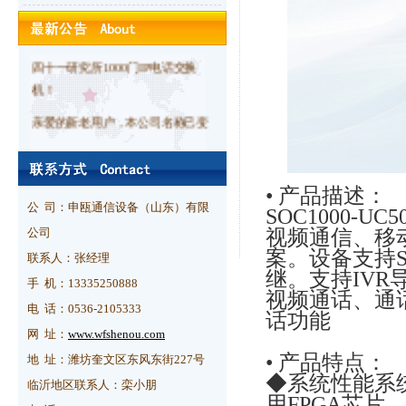
+SOC8000B交换机1套！
恭贺中标中国电子科技集团公司第
四十一研究所1000门IP电话交换
机！
亲爱的新老用户，本公司名称己变
更为申瓯通信设备（山东）有限公
司。特此告知！感谢支持！
恭贺山东齐鲁商业发展集团有限公
• 产品描述：
公 司：申瓯通信设备（山东）有限
SOC1000-U
司采购SOC8000C调度机1台！
视频通信、移
公司
恭贺常州贝特信息技术有限公司采
案。设备支持S
联系人：张经理
购SOC5000-15A0064带光口两
继。支持IV
手 机：13335250888
对！
视频通话、通
电 话：0536-2105333
话功能
恭贺经伟科技采购SOC5000-
网 址：
www.wfshenou.com
15A0130一对！
• 产品特点：
地 址：潍坊奎文区东风东街227号
◆系统性能系统
恭贺天津天管元通管材制造品有限
临沂地区联系人：栾小朋
用FPGA芯片
公司采购SOC8000B调度机1台！