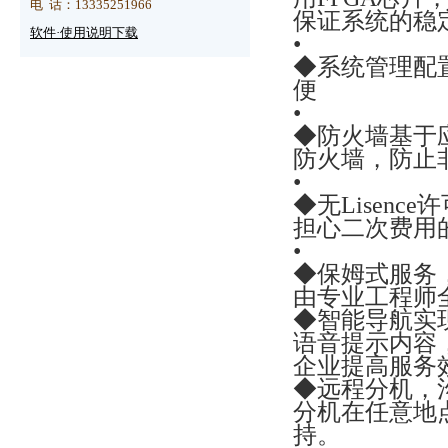
电 话：13335251966
保证系统的稳
配置：1.SOC8000B调度机192用户
软件·使用说明下载
•
+16环路
◆系统管理配
便
2.8路录音板1块
•
3.128键丹麦建调度台1台，6口串
◆防火墙基于
防火墙，防止
口扩展盒1台
•
◆无Lisenc
担心二次费用
恭贺山东齐鲁商业发展集团有限公
•
司采购SOC8260触摸屏调度台2台
◆保姆式服务
（配字母话机）！
由专业工程师
◆智能导航实
语音提示内容
恭贺
山东三维化学集团股份有限
企业提高服务
公司采购
JSY2000-06M一台！
◆远程分机，
分机在任意地
持。