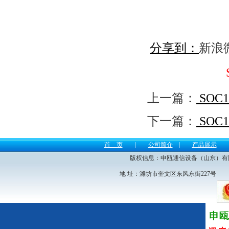
盒1个。
3.SOC1916S录音盒1台。
分享到：
新浪
恭贺淄博邦视信息技术有限公司采
购JSY2000-06M 数字程控调度机1
台！
上一篇：
SOC1
下一篇：
SOC1
恭贺中晟软件股份有限公司采购语
首 页
|
公司简介
|
产品展示
音光端机2台，HJK－120S集团电
版权信息：申瓯通信设备（山东）有限公司 电
话1台，SOT600KII数字集团电话1
地 址：潍坊市奎文区东风东街227
台！