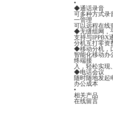
配置：1.64用户+16环路+1个2M
•
◆通话录音
2.调度主控板、一次电源箱、二次
可多种方式录
电源板热备份
一管理
可以远程在线
3.
SOC8260
触摸屏调度台2台，
6
口
◆无缝组网，
扩展盒1个，
调度台支架2个
支持与IPPB
4.
SOC1908
录音盒1台
分机互打零资
◆移动分机，
智能化移动办
终端接
恭贺山西鲁中选煤工程技术有限公
入，轻松实现
司采购
SOC1000-UC100 1台，
S3
◆电话会议
SIP电话 20部
随时随地发起
恭贺山东铁马电气科技发展有限公
办公成本
司采购JSY2000-06M数字程控调度
•
机一台！
相关产品
在线留言
配置：1.48用户+16环路。
2.丹麦键调度台1台，6口串口扩展