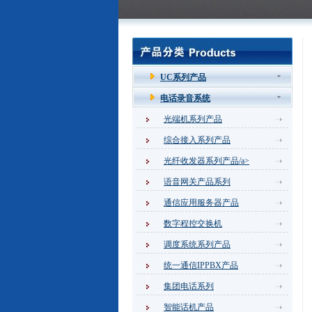
祝贺潍坊伟航信息科技有限
公司采购SOC8000B调度机1套
+SOC8000B交换机1套！
UC系列产品
恭贺中标中国电子科技集团公司第
电话录音系统
四十一研究所1000门IP电话交换
光端机系列产品
机！
综合接入系列产品
亲爱的新老用户，本公司名称己变
光纤收发器系列产品/a>
更为申瓯通信设备（山东）有限公
语音网关产品系列
司。特此告知！感谢支持！
通信应用服务器产品
恭贺山东齐鲁商业发展集团有限公
数字程控交换机
司采购SOC8000C调度机1台！
调度系统系列产品
恭贺常州贝特信息技术有限公司采
统一通信IPPBX产品
购SOC5000-15A0064带光口两
对！
集团电话系列
智能话机产品
恭贺经伟科技采购SOC5000-