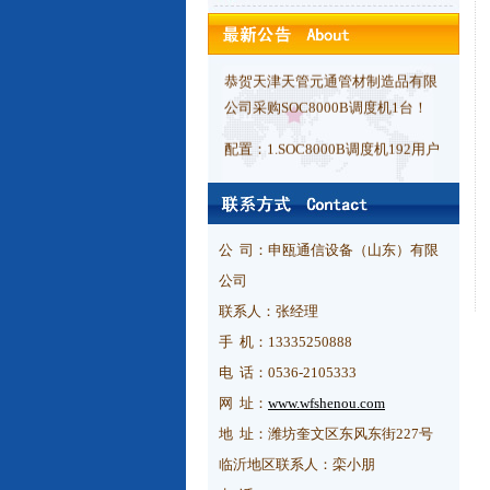
15A0130一对！
恭贺天津天管元通管材制造品有限
公司采购SOC8000B调度机1台！
配置：1.SOC8000B调度机192用户
+16环路
2.8路录音板1块
3.128键丹麦建调度台1台，6口串
公 司：申瓯通信设备（山东）有限
口扩展盒1台
公司
联系人：张经理
手 机：13335250888
恭贺山东齐鲁商业发展集团有限公
电 话：0536-2105333
司采购SOC8260触摸屏调度台2台
（配字母话机）！
网 址：
www.wfshenou.com
地 址：潍坊奎文区东风东街227号
临沂地区联系人：栾小朋
恭贺
山东三维化学集团股份有限