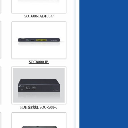
SOT600-IAD1004/
SOC8000 IP-
PDH光端机 SOC-G08-6